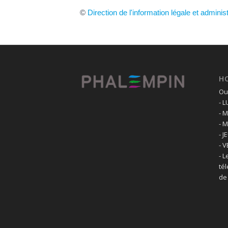
©
Direction de l'information légale et adminis
H
Ouv
- 
- 
- 
- J
- 
- L
té
de