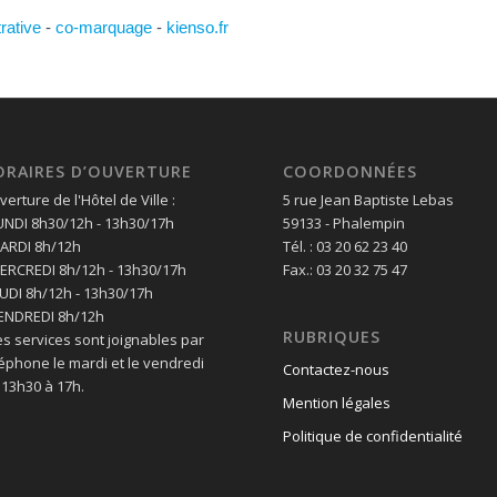
trative
-
co-marquage
-
kienso.fr
ORAIRES D’OUVERTURE
COORDONNÉES
erture de l'Hôtel de Ville :
5 rue Jean Baptiste Lebas
LUNDI 8h30/12h - 13h30/17h
59133 - Phalempin
MARDI 8h/12h
Tél. : 03 20 62 23 40
MERCREDI 8h/12h - 13h30/17h
Fax.: 03 20 32 75 47
EUDI 8h/12h - 13h30/17h
VENDREDI 8h/12h
RUBRIQUES
es services sont joignables par
léphone le mardi et le vendredi
Contactez-nous
 13h30 à 17h.
Mention légales
Politique de confidentialité