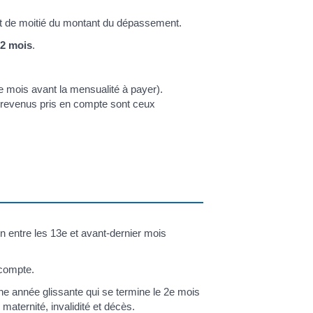
uit de moitié du montant du dépassement.
2 mois
.
e mois avant la mensualité à payer).
s revenus pris en compte sont ceux
n entre les 13
e
et avant-dernier mois
 compte.
ne année glissante qui se termine le 2
e
mois
maternité, invalidité et décès.