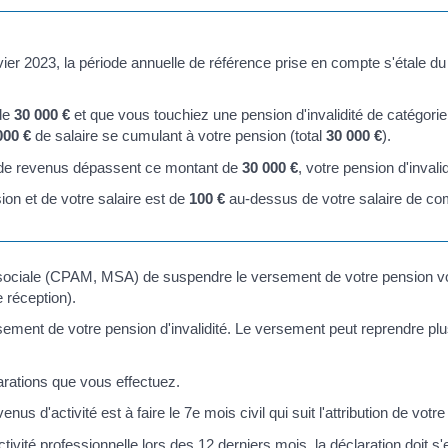
ier 2023, la période annuelle de référence prise en compte s'étale du
 de
30 000 €
et que vous touchiez une pension d'invalidité de catégori
000 €
de salaire se cumulant à votre pension (total
30 000 €
).
et de revenus dépassent ce montant de
30 000 €
, votre pension d'invali
ion et de votre salaire est de
100 €
au-dessus de votre salaire de com
 sociale (CPAM, MSA) de suspendre le versement de votre pension 
réception).
sement de votre pension d'invalidité. Le versement peut reprendre pl
arations que vous effectuez.
enus d'activité est à faire le 7
e
mois civil qui suit l'attribution de vot
vité professionnelle lors des 12 derniers mois, la déclaration doit s'