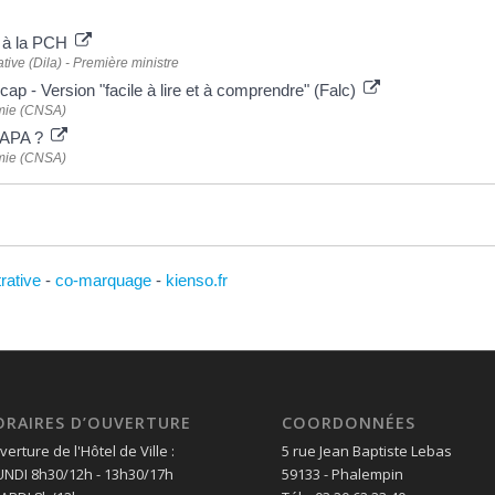
s à la PCH
ative (Dila) - Première ministre
ap - Version "facile à lire et à comprendre" (Falc)
omie (CNSA)
l'APA ?
omie (CNSA)
trative
-
co-marquage
-
kienso.fr
ORAIRES D’OUVERTURE
COORDONNÉES
erture de l'Hôtel de Ville :
5 rue Jean Baptiste Lebas
LUNDI 8h30/12h - 13h30/17h
59133 - Phalempin