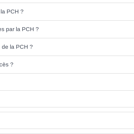
 la PCH ?
es par la PCH ?
on de la PCH ?
écès ?