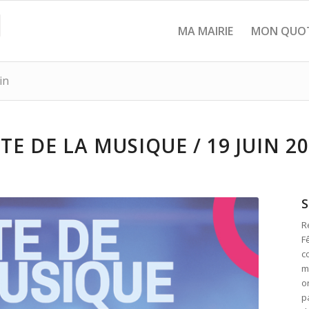
MA MAIRIE
MON QUOT
in
TE DE LA MUSIQUE / 19 JUIN 2
S
R
F
c
m
o
p