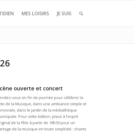
IDIEN
MES LOISIRS
JE SUIS
026
cène ouverte et concert
endez-vous en fin de journée pour célébrer la
ête de la Musique, dans une ambiance simple et
onviviale, dans le jardin de la médiathèque
unicipale. Pour cette édition, place à l’esprit
riginal de la fête à partir de 18h30 pour un
artage de la musique en toute simplicité : chants