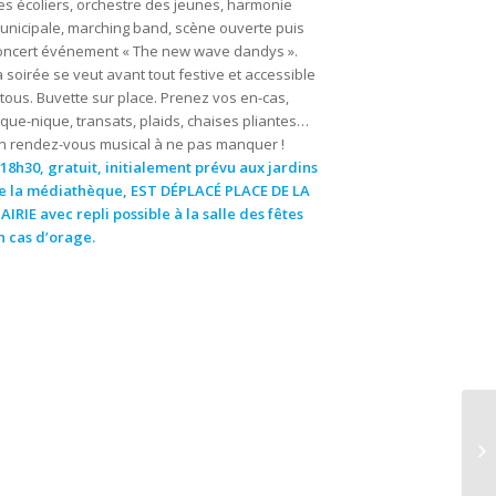
es écoliers, orchestre des jeunes, harmonie
unicipale, marching band, scène ouverte puis
oncert événement « The new wave dandys ».
a soirée se veut avant tout festive et accessible
 tous. Buvette sur place. Prenez vos en-cas,
ique-nique, transats, plaids, chaises pliantes…
n rendez-vous musical à ne pas manquer !
 18h30, gratuit, initialement prévu aux jardins
e la médiathèque, EST DÉPLACÉ PLACE DE LA
AIRIE avec repli possible à la salle des fêtes
n cas d’orage.