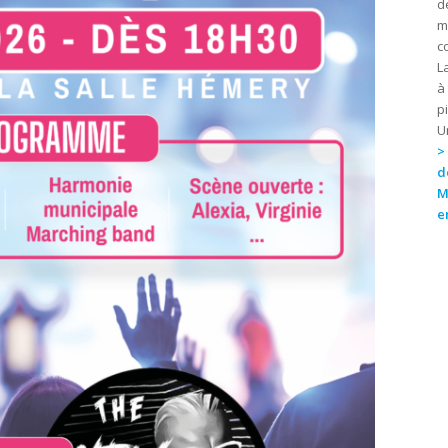
d
m
c
L
à
p
U
>
d
M
e