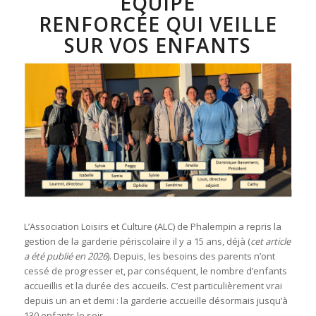
ÉQUIPE
RENFORCÉE QUI VEILLE
SUR VOS ENFANTS
L’Association Loisirs et Culture (ALC) de Phalempin a repris la
gestion de la garderie périscolaire il y a 15 ans, déjà (
cet article
a été publié en 2026
). Depuis, les besoins des parents n’ont
cessé de progresser et, par conséquent, le nombre d’enfants
accueillis et la durée des accueils. C’est particulièrement vrai
depuis un an et demi : la garderie accueille désormais jusqu’à
130 enfants le soir.