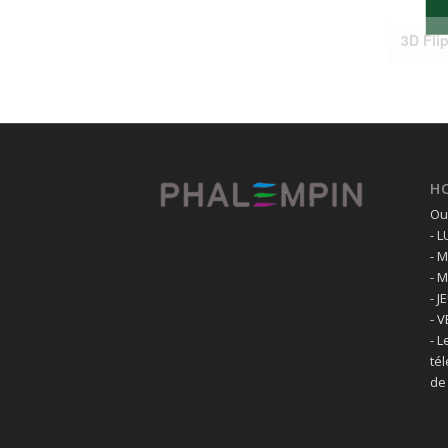
H
Ouv
- 
- 
- 
- J
- 
- L
té
de