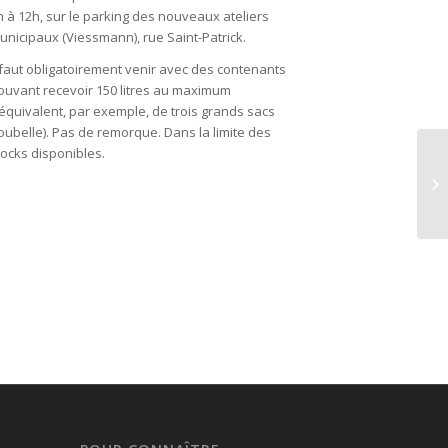
h à 12h, sur le parking des nouveaux ateliers
unicipaux (Viessmann), rue Saint-Patrick.
l faut obligatoirement venir avec des contenants
ouvant recevoir 150 litres au maximum
l’équivalent, par exemple, de trois grands sacs
oubelle). Pas de remorque. Dans la limite des
tocks disponibles.