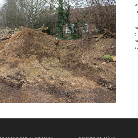
9
m
I
p
(
p
s