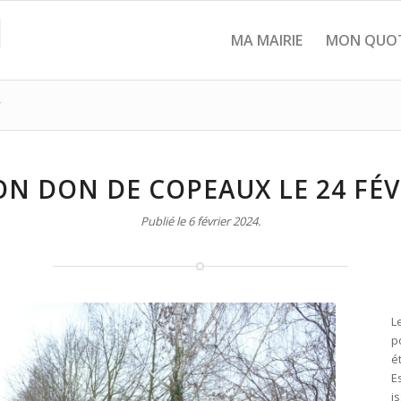
MA MAIRIE
MON QUOT
r
N DON DE COPEAUX LE 24 FÉV
Publié le 6 février 2024.
L
p
é
E
i