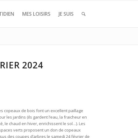
IDIEN
MES LOISIRS
JE SUIS
RIER 2024
es copeaux de bois font un excellent paillage
our les jardins (ils gardent l’eau, la fraicheur en
té, le chaud en hiver, enrichissent le sol…). Les
spaces verts proposent un don de copeaux
ssus des coupes d’arbres le samedi 24 février de