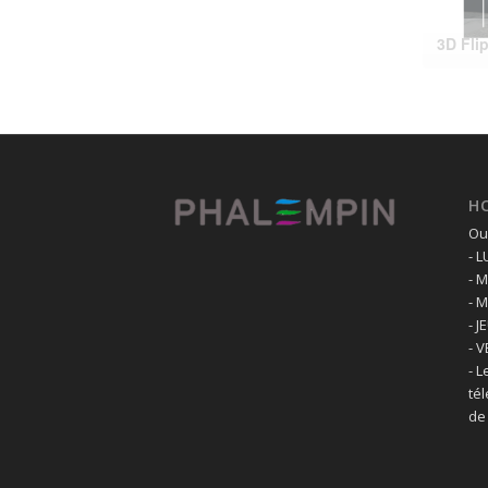
H
Ouv
- 
- 
- 
- J
- 
- L
té
de