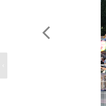
Un Phalempinois
s’illustre à l’ironman de
Nice