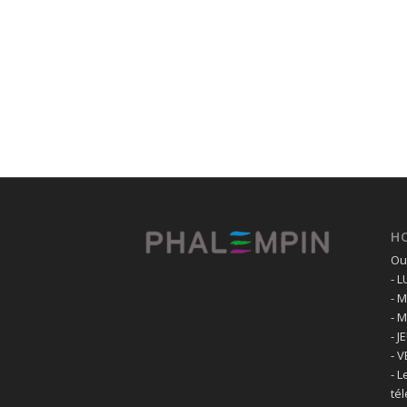
H
Ouv
- 
- 
- 
- J
- 
- L
té