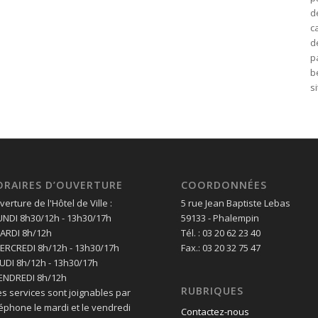
d
c
d
p
b
s
ORAIRES D’OUVERTURE
COORDONNÉES
erture de l'Hôtel de Ville :
5 rue Jean Baptiste Lebas
LUNDI 8h30/12h - 13h30/17h
59133 - Phalempin
MARDI 8h/12h
Tél. : 03 20 62 23 40
MERCREDI 8h/12h - 13h30/17h
Fax.: 03 20 32 75 47
EUDI 8h/12h - 13h30/17h
VENDREDI 8h/12h
RUBRIQUES
es services sont joignables par
léphone le mardi et le vendredi
Contactez-nous