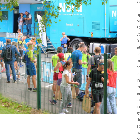
s
3
a
p
3
v
à
e
L
p
c
c
i
e
e
s
i
g
d
s
p
p