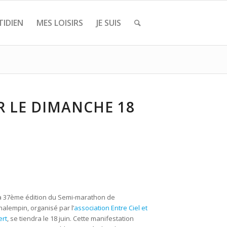
IDIEN
MES LOISIRS
JE SUIS
R LE DIMANCHE 18
a 37ème édition du Semi-marathon de
halempin, organisé par l’
association Entre Ciel et
ert
, se tiendra le 18 juin. Cette manifestation