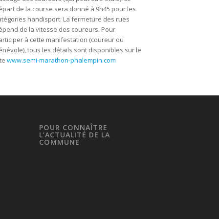
épart de la course sera donné à 9h45 pour les
atégories handisport. La fermeture des rues
épend de la vitesse des coureurs. Pour
articiper à cette manifestation (coureur ou
énévole), tous les détails sont disponibles sur le
ite
www.semi-marathon-phalempin.com
POUR CONNAÎTRE
L’ACTUALITÉ DE LA
COMMUNE