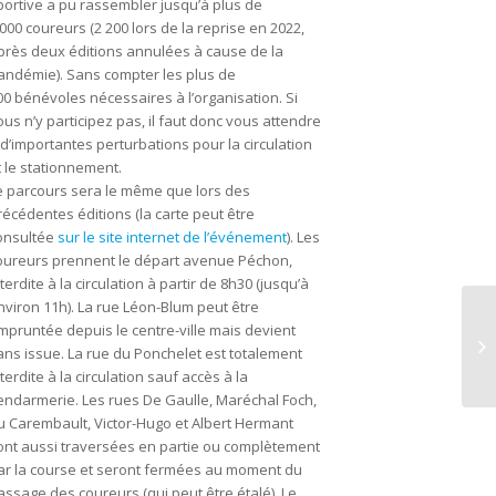
portive a pu rassembler jusqu’à plus de
 000 coureurs (2 200 lors de la reprise en 2022,
près deux éditions annulées à cause de la
andémie). Sans compter les plus de
00 bénévoles nécessaires à l’organisation. Si
ous n’y participez pas, il faut donc vous attendre
 d’importantes perturbations pour la circulation
t le stationnement.
e parcours sera le même que lors des
récédentes éditions (la carte peut être
onsultée
sur le site internet de l’événement
). Les
oureurs prennent le départ avenue Péchon,
nterdite à la circulation à partir de 8h30 (jusqu’à
nviron 11h). La rue Léon-Blum peut être
mpruntée depuis le centre-ville mais devient
ans issue. La rue du Ponchelet est totalement
nterdite à la circulation sauf accès à la
endarmerie. Les rues De Gaulle, Maréchal Foch,
u Carembault, Victor-Hugo et Albert Hermant
ont aussi traversées en partie ou complètement
ar la course et seront fermées au moment du
assage des coureurs (qui peut être étalé). Le