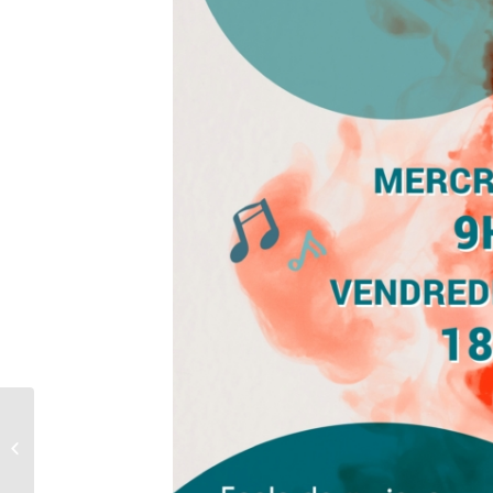
Décès de M. Albert
Lefebvre, ancien Maire
de Phalempin