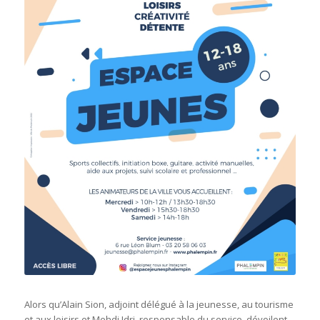
Alors qu’Alain Sion, adjoint délégué à la jeunesse, au tourisme
et aux loisirs et Mehdi Idri, responsable du service, dévoilent