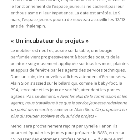
le fonctionnement de l’espace jeune, ils ne cachent pas leur
enthousiasme ni leur impatience. La date est arrêtée. Le 9
mars, l’espace jeunes pourra de nouveau accueillir les 12/18
ans de Phalempin.
« Un incubateur de projets »
Le mobilier est neuf et, posée sur la table, une bougie
parfumée vient progressivement à bout des odeurs de la
peinture soigneusement appliquée sur tous les murs, plaintes
et appuis de fenêtre par les agents des services techniques.
Dans un coin, de nouvelles affiches attendent d’être posées.
Alain Sion s’assied sur le billard qui, comme le baby-foot, la
PS4, l’enceinte et les jeux de société, attendent les parties
agitées. Pas seulement. «
Avec les élus de la commission et les
agents, nous travaillons à ce que le service jeunesse redevienne
un point de rencontre,
commente Alain Sion.
On proposera en
plus du soutien scolaire et du suivi de projets
».
Mehdi sera prochainement rejoint par Cyrielle Henon. Ils
pourront épauler les jeunes pour préparer le BAFA, écrire un
CV, passer des entretiens professionnels… «
Il y aura aussi