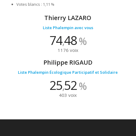
Votes blancs : 1,11 %
Thierry LAZARO
Liste Phalempin avec vous
74
48
,
%
1176 voix
Philippe RIGAUD
Liste Phalempin Écologique Participatif et Solidaire
25
52
,
%
403 voix