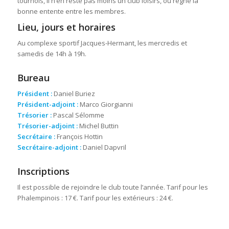
tournois, il n’en reste pas moins un club loisirs, où règne la
bonne entente entre les membres.
Lieu, jours et horaires
Au complexe sportif Jacques-Hermant, les mercredis et
samedis de 14h à 19h.
Bureau
Président :
Daniel Buriez
Président-adjoint :
Marco Giorgianni
Trésorier :
Pascal Sélomme
Trésorier-adjoint :
Michel Buttin
Secrétaire :
François Hottin
Secrétaire-adjoint :
Daniel Dapvril
Inscriptions
Il est possible de rejoindre le club toute l’année. Tarif pour les
Phalempinois : 17 €. Tarif pour les extérieurs : 24 €.