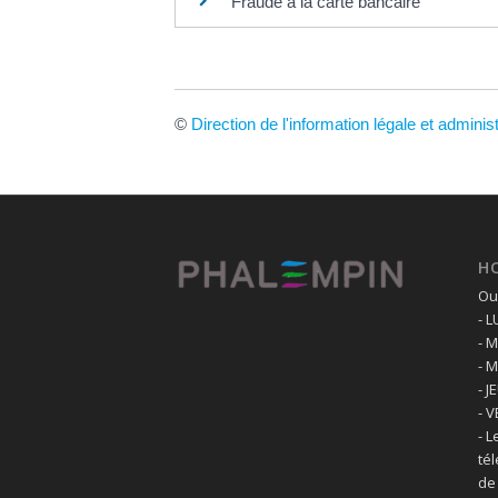
Fraude à la carte bancaire
©
Direction de l'information légale et adminis
H
Ouv
- 
- 
- 
- J
- 
- L
té
de