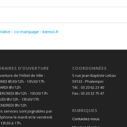
trative
-
co-marquage
-
kienso.fr
ORAIRES D’OUVERTURE
COORDONNÉES
erture de l'Hôtel de Ville :
5 rue Jean Baptiste Lebas
LUNDI 8h30/12h - 13h30/17h
59133 - Phalempin
MARDI 8h/12h
Tél. : 03 20 62 23 40
MERCREDI 8h/12h - 13h30/17h
Fax.: 03 20 32 75 47
EUDI 8h/12h - 13h30/17h
VENDREDI 8h/12h
RUBRIQUES
es services sont joignables par
léphone le mardi et le vendredi
Contactez-nous
 13h30 à 17h.