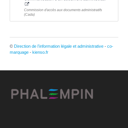
Commission d'accès aux documents administratifs
(Cada)
©
Direction de l'information légale et administrative
-
co-
marquage
-
kienso.fr