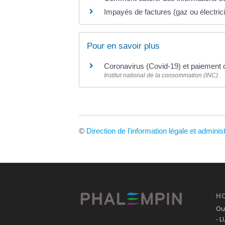
Impayés de factures (gaz ou électric
Pour en savoir plus
Coronavirus (Covid-19) et paiement d
Institut national de la consommation (INC)
©
Direction de l'information légale et adminis
H
Ouv
- 