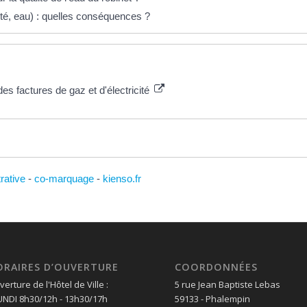
ité, eau) : quelles conséquences ?
es factures de gaz et d'électricité
trative
-
co-marquage
-
kienso.fr
ORAIRES D’OUVERTURE
COORDONNÉES
erture de l'Hôtel de Ville :
5 rue Jean Baptiste Lebas
LUNDI 8h30/12h - 13h30/17h
59133 - Phalempin