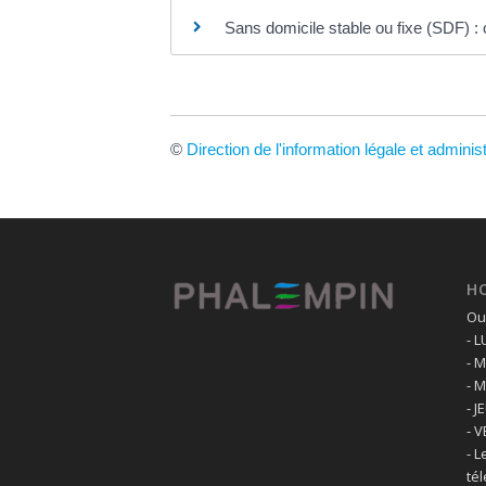
Sans domicile stable ou fixe (SDF) :
©
Direction de l'information légale et adminis
H
Ouv
- 
- 
- 
- J
- 
- L
té