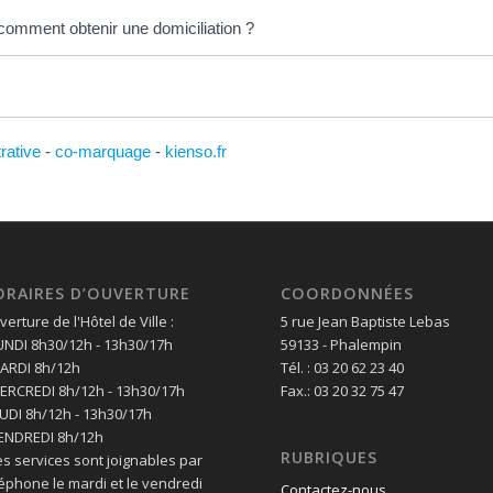
 comment obtenir une domiciliation ?
trative
-
co-marquage
-
kienso.fr
ORAIRES D’OUVERTURE
COORDONNÉES
erture de l'Hôtel de Ville :
5 rue Jean Baptiste Lebas
LUNDI 8h30/12h - 13h30/17h
59133 - Phalempin
MARDI 8h/12h
Tél. : 03 20 62 23 40
MERCREDI 8h/12h - 13h30/17h
Fax.: 03 20 32 75 47
EUDI 8h/12h - 13h30/17h
VENDREDI 8h/12h
RUBRIQUES
es services sont joignables par
léphone le mardi et le vendredi
Contactez-nous