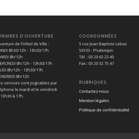
ORAIRES D’OUVERTURE
COORDONNÉES
erture de l'Hôtel de Ville :
5 rue Jean Baptiste Lebas
LUNDI 8h30/12h - 13h30/17h
59133 - Phalempin
MARDI 8h/12h
Tél. : 03 20 62 23 40
MERCREDI 8h/12h - 13h30/17h
Fax.: 03 20 32 75 47
EUDI 8h/12h - 13h30/17h
VENDREDI 8h/12h
RUBRIQUES
es services sont joignables par
léphone le mardi et le vendredi
Contactez-nous
 13h30 à 17h.
Mention légales
Politique de confidentialité