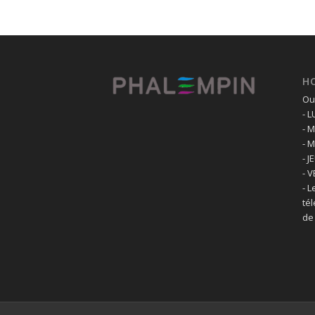
H
Ouv
- 
- 
- 
- J
- 
- L
té
de