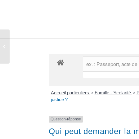
Comptes rendus des conseils
municipaux
Accueil particuliers
>
Famille - Scolarité
>
P
justice ?
Question-réponse
Qui peut demander la mi