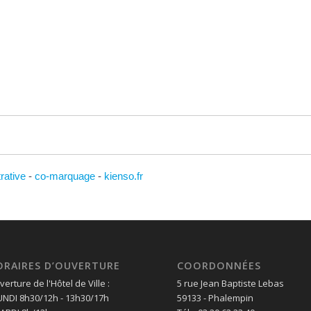
trative
-
co-marquage
-
kienso.fr
ORAIRES D’OUVERTURE
COORDONNÉES
erture de l'Hôtel de Ville :
5 rue Jean Baptiste Lebas
LUNDI 8h30/12h - 13h30/17h
59133 - Phalempin