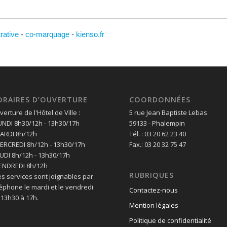
trative
-
co-marquage
-
kienso.fr
ORAIRES D’OUVERTURE
COORDONNÉES
erture de l'Hôtel de Ville :
5 rue Jean Baptiste Lebas
LUNDI 8h30/12h - 13h30/17h
59133 - Phalempin
MARDI 8h/12h
Tél. : 03 20 62 23 40
MERCREDI 8h/12h - 13h30/17h
Fax.: 03 20 32 75 47
EUDI 8h/12h - 13h30/17h
VENDREDI 8h/12h
RUBRIQUES
es services sont joignables par
léphone le mardi et le vendredi
Contactez-nous
 13h30 à 17h.
Mention légales
Politique de confidentialité