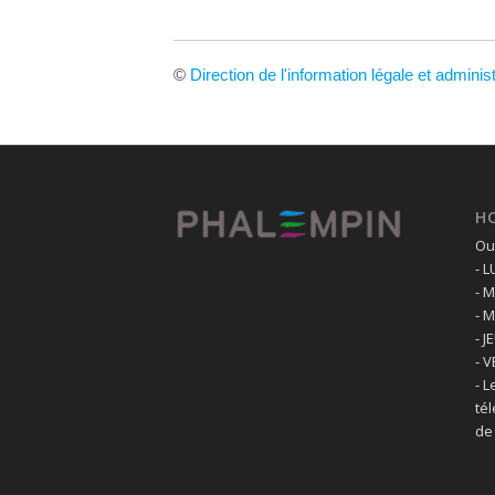
©
Direction de l'information légale et adminis
H
Ouv
- 
- 
- 
- J
- 
- L
té
de