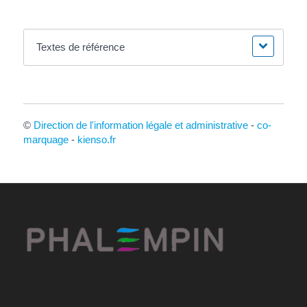
Textes de référence
©
Direction de l'information légale et administrative
-
co-
marquage
-
kienso.fr