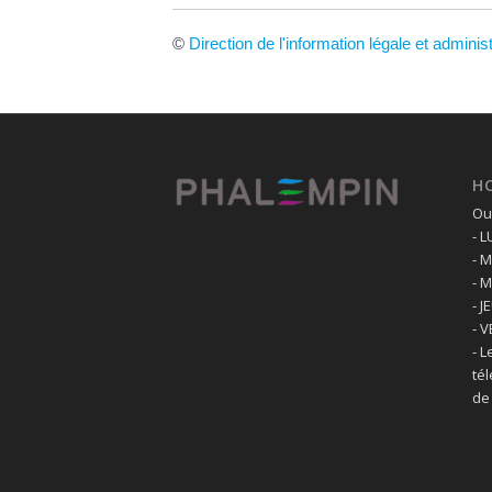
©
Direction de l'information légale et adminis
H
Ouv
- 
- 
- 
- J
- 
- L
té
de