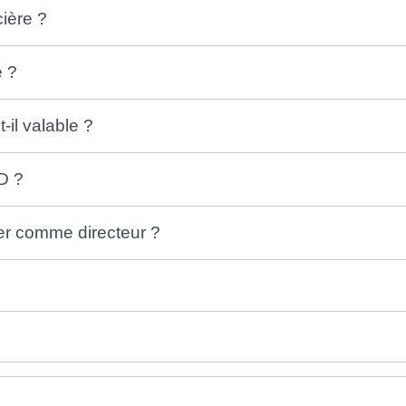
cière ?
e ?
il valable ?
D ?
er comme directeur ?