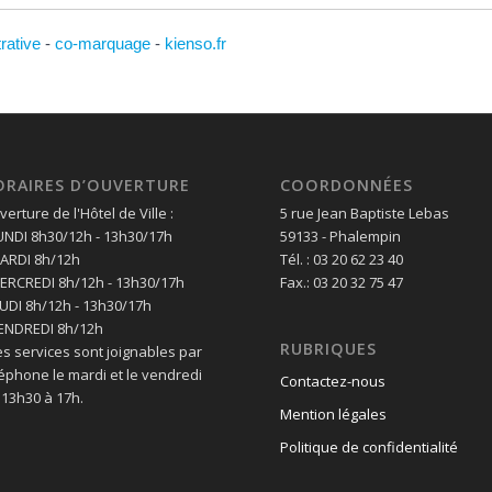
trative
-
co-marquage
-
kienso.fr
ORAIRES D’OUVERTURE
COORDONNÉES
erture de l'Hôtel de Ville :
5 rue Jean Baptiste Lebas
LUNDI 8h30/12h - 13h30/17h
59133 - Phalempin
MARDI 8h/12h
Tél. : 03 20 62 23 40
MERCREDI 8h/12h - 13h30/17h
Fax.: 03 20 32 75 47
EUDI 8h/12h - 13h30/17h
VENDREDI 8h/12h
RUBRIQUES
es services sont joignables par
léphone le mardi et le vendredi
Contactez-nous
 13h30 à 17h.
Mention légales
Politique de confidentialité