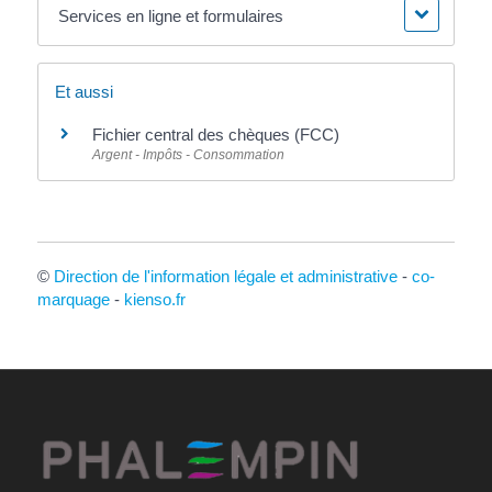
Services en ligne et formulaires
Et aussi
Fichier central des chèques (FCC)
Argent - Impôts - Consommation
©
Direction de l'information légale et administrative
-
co-
marquage
-
kienso.fr