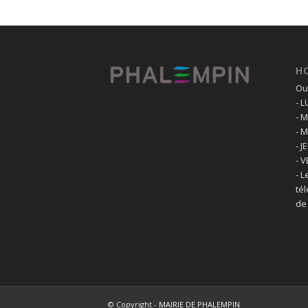
H
Ouv
- 
- 
- 
- J
- 
- L
té
de
© Copyright -
MAIRIE DE PHALEMPIN