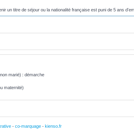
enir un titre de séjour ou la nationalité française est puni de 5 ans d
 non marié) : démarche
 ou maternité)
trative
-
co-marquage
-
kienso.fr