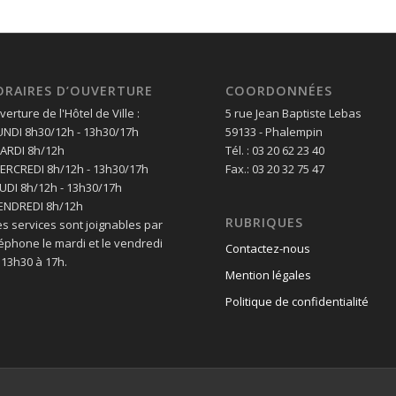
ORAIRES D’OUVERTURE
COORDONNÉES
erture de l'Hôtel de Ville :
5 rue Jean Baptiste Lebas
LUNDI 8h30/12h - 13h30/17h
59133 - Phalempin
MARDI 8h/12h
Tél. : 03 20 62 23 40
MERCREDI 8h/12h - 13h30/17h
Fax.: 03 20 32 75 47
EUDI 8h/12h - 13h30/17h
VENDREDI 8h/12h
RUBRIQUES
es services sont joignables par
léphone le mardi et le vendredi
Contactez-nous
 13h30 à 17h.
Mention légales
Politique de confidentialité