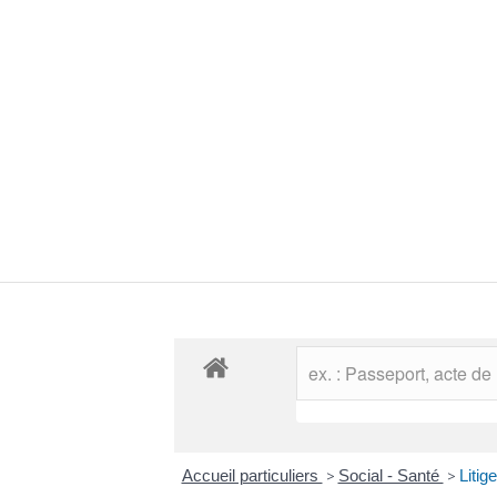
Accueil particuliers
>
Social - Santé
>
Litig