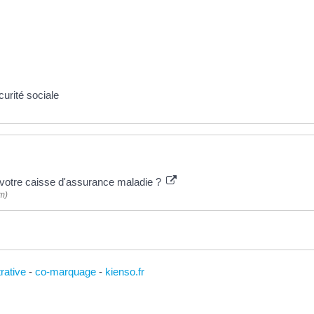
urité sociale
votre caisse d'assurance maladie ?
m)
trative
-
co-marquage
-
kienso.fr