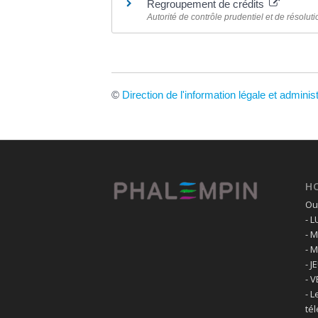
Regroupement de crédits
Autorité de contrôle prudentiel et de résolu
©
Direction de l'information légale et adminis
H
Ouv
- 
- 
- 
- J
- 
- L
té