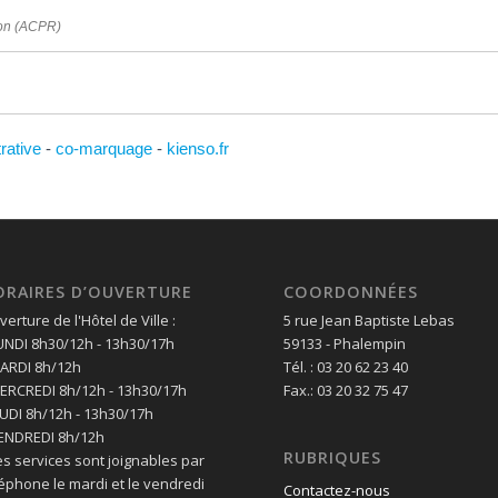
tion (ACPR)
trative
-
co-marquage
-
kienso.fr
ORAIRES D’OUVERTURE
COORDONNÉES
erture de l'Hôtel de Ville :
5 rue Jean Baptiste Lebas
LUNDI 8h30/12h - 13h30/17h
59133 - Phalempin
MARDI 8h/12h
Tél. : 03 20 62 23 40
MERCREDI 8h/12h - 13h30/17h
Fax.: 03 20 32 75 47
EUDI 8h/12h - 13h30/17h
VENDREDI 8h/12h
RUBRIQUES
es services sont joignables par
léphone le mardi et le vendredi
Contactez-nous