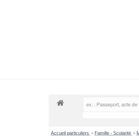
Accueil particuliers
>
Famille - Scolarité
>
M