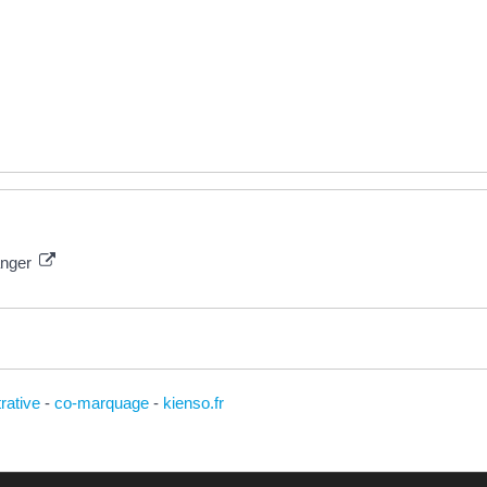
ranger
trative
-
co-marquage
-
kienso.fr