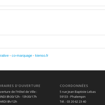
trative
-
co-marquage
-
kienso.fr
ORAIRES D’OUVERTURE
COORDONNÉES
erture de l'Hôtel de Ville :
5 rue Jean Baptiste Lebas
LUNDI 8h30/12h - 13h30/17h
59133 - Phalempin
MARDI 8h/12h
Tél. : 03 20 62 23 40