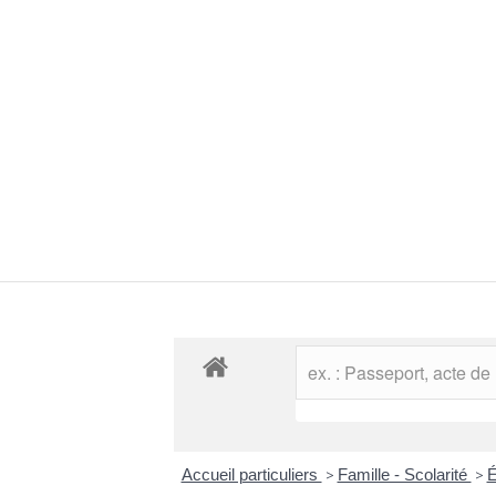
Accueil particuliers
>
Famille - Scolarité
>
É