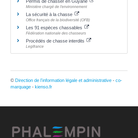
Permis de chasser en Guyane
Ministère chargé de l'environnement
La sécurité à la chasse
Office français de la biodiversité (OFB)
Les 91 espèces chassables
Fédération nationale des chasseurs
Procédés de chasse interdits
Legifrance
©
Direction de l'information légale et administrative
-
co-
marquage
-
kienso.fr