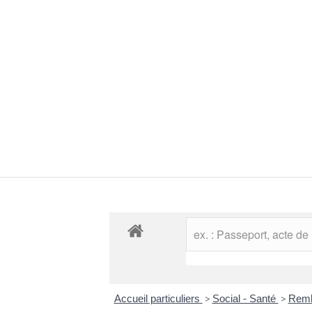
Accueil particuliers
>
Social - Santé
>
Remb