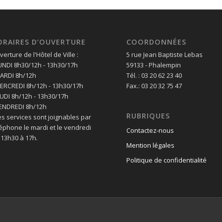
ORAIRES D’OUVERTURE
COORDONNÉES
erture de l'Hôtel de Ville :
5 rue Jean Baptiste Lebas
LUNDI 8h30/12h - 13h30/17h
59133 - Phalempin
MARDI 8h/12h
Tél. : 03 20 62 23 40
MERCREDI 8h/12h - 13h30/17h
Fax.: 03 20 32 75 47
EUDI 8h/12h - 13h30/17h
VENDREDI 8h/12h
RUBRIQUES
es services sont joignables par
léphone le mardi et le vendredi
Contactez-nous
 13h30 à 17h.
Mention légales
Politique de confidentialité