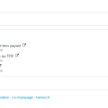
 tiers payant
m)
is au TFR
m)
m)
trative
-
co-marquage
-
kienso.fr