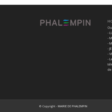
H
Ouv
- 
- 
- 
- J
- 
- L
té
de
© Copyright -
MAIRIE DE PHALEMPIN