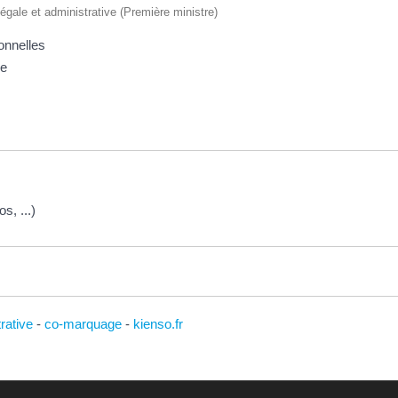
 légale et administrative (Première ministre)
onnelles
ée
, ...)
trative
-
co-marquage
-
kienso.fr