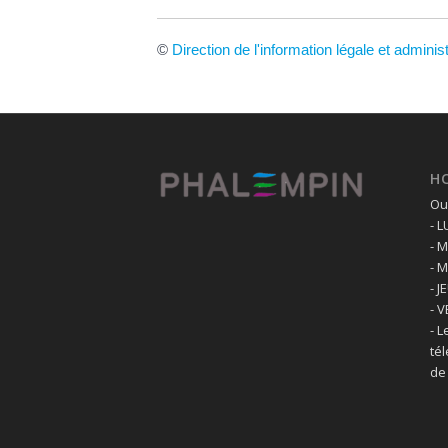
©
Direction de l'information légale et adminis
H
Ouv
- 
- 
- 
- J
- 
- L
té
de