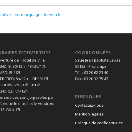
trative
-
co-marquage
-
kienso.fr
ORAIRES D’OUVERTURE
COORDONNÉES
erture de l'Hôtel de Ville :
5 rue Jean Baptiste Lebas
LUNDI 8h30/12h - 13h30/17h
59133 - Phalempin
MARDI 8h/12h
Tél. : 03 20 62 23 40
MERCREDI 8h/12h - 13h30/17h
Fax.: 03 20 32 75 47
EUDI 8h/12h - 13h30/17h
VENDREDI 8h/12h
RUBRIQUES
es services sont joignables par
léphone le mardi et le vendredi
Contactez-nous
 13h30 à 17h.
Mention légales
Politique de confidentialité