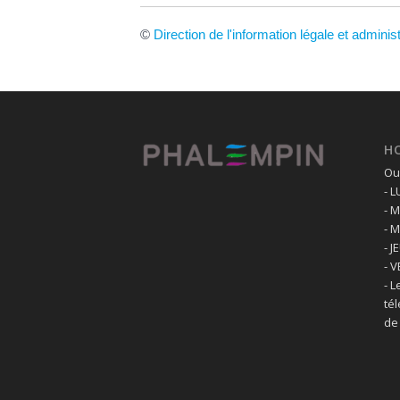
©
Direction de l'information légale et adminis
H
Ouv
- 
- 
- 
- J
- 
- L
té
de