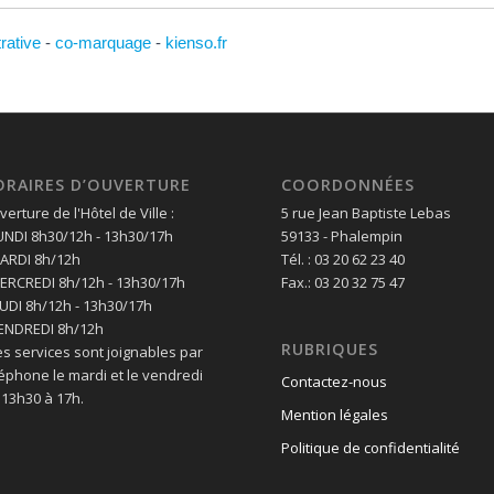
trative
-
co-marquage
-
kienso.fr
ORAIRES D’OUVERTURE
COORDONNÉES
erture de l'Hôtel de Ville :
5 rue Jean Baptiste Lebas
LUNDI 8h30/12h - 13h30/17h
59133 - Phalempin
MARDI 8h/12h
Tél. : 03 20 62 23 40
MERCREDI 8h/12h - 13h30/17h
Fax.: 03 20 32 75 47
EUDI 8h/12h - 13h30/17h
VENDREDI 8h/12h
RUBRIQUES
es services sont joignables par
léphone le mardi et le vendredi
Contactez-nous
 13h30 à 17h.
Mention légales
Politique de confidentialité