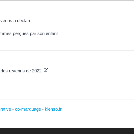
revenus à déclarer
sommes perçues par son enfant
n des revenus de 2022
trative
-
co-marquage
-
kienso.fr