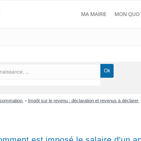
MA MAIRIE
MON QUOT
onsommation
>
Impôt sur le revenu : déclaration et revenus à déclarer
omment est imposé le salaire d'un ap