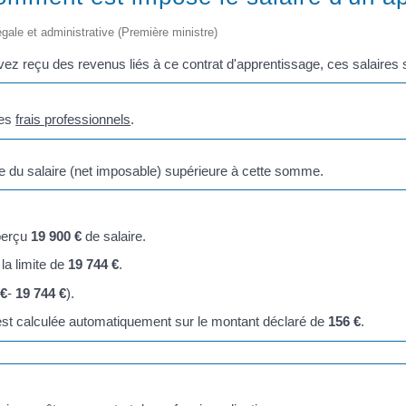
légale et administrative (Première ministre)
vez reçu des revenus liés à ce contrat d'apprentissage, ces salaires
des
frais professionnels
.
e du salaire (net imposable) supérieure à cette somme.
 perçu
19 900 €
de salaire.
la limite de
19 744 €
.
 €
-
19 744 €
).
st calculée automatiquement sur le montant déclaré de
156 €
.