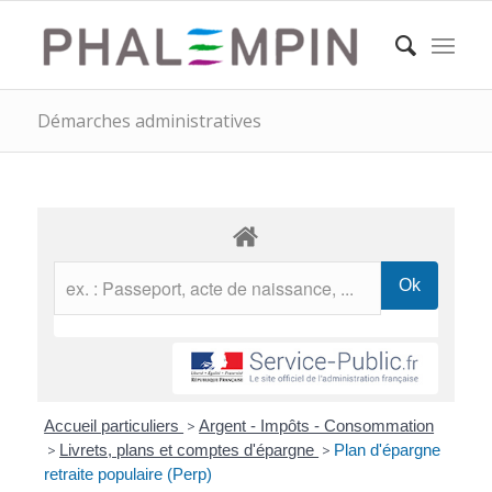
Démarches administratives
Accueil particuliers
>
Argent - Impôts - Consommation
>
Livrets, plans et comptes d'épargne
>
Plan d'épargne
retraite populaire (Perp)