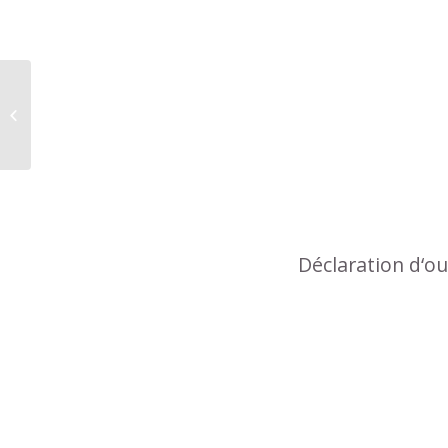
Comptes rendus des conseils
municipaux
Déclaration d‘o