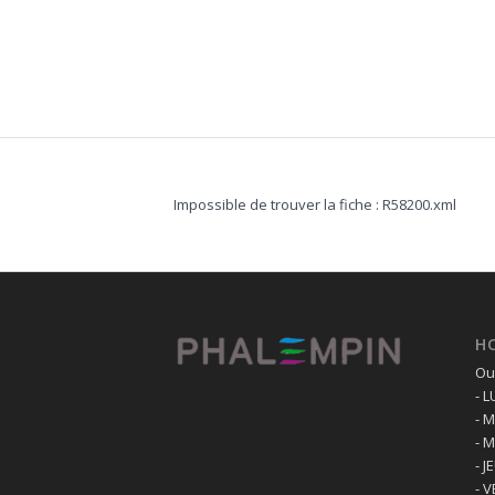
Impossible de trouver la fiche : R58200.xml
H
Ouv
- 
- 
- 
- J
- 