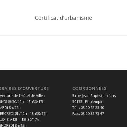
Certificat d’urbanisme
ORAIRES D’OUVERTURE
COORDONNÉES
erture de l'Hôtel de Ville :
5 rue Jean Baptiste Lebas
LUNDI 8h30/12h - 13h30/17h
59133 - Phalempin
MARDI 8h/12h
Tél. : 03 20 62 23 40
MERCREDI 8h/12h - 13h30/17h
Fax.: 03 20 32 75 47
EUDI 8h/12h - 13h30/17h
VENDREDI 8h/12h