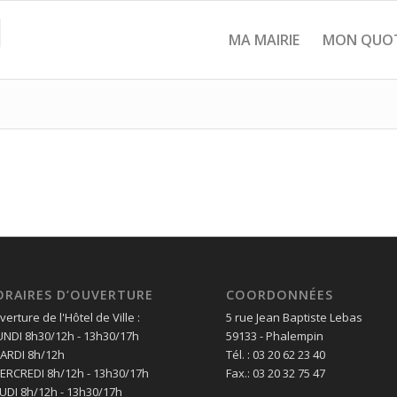
MA MAIRIE
MON QUOT
ORAIRES D’OUVERTURE
COORDONNÉES
erture de l'Hôtel de Ville :
5 rue Jean Baptiste Lebas
LUNDI 8h30/12h - 13h30/17h
59133 - Phalempin
MARDI 8h/12h
Tél. : 03 20 62 23 40
MERCREDI 8h/12h - 13h30/17h
Fax.: 03 20 32 75 47
EUDI 8h/12h - 13h30/17h