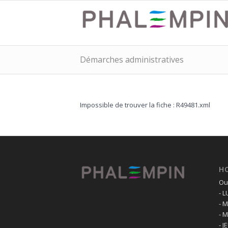
Démarches administratives
Impossible de trouver la fiche : R49481.xml
H
Ouv
- 
- 
- 
- J