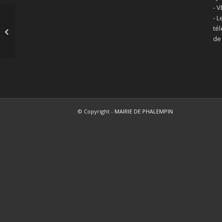
- 
- L
Acte de naissance – mariage –
té
décès
de
© Copyright -
MAIRIE DE PHALEMPIN