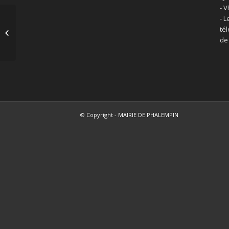
- 
- L
Acte de naissance – mariage –
té
décès
de
© Copyright -
MAIRIE DE PHALEMPIN