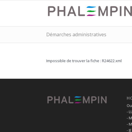
Démarches administratives
Impossible de trouver la fiche : R24622.xml
H
Ouv
- 
- 
- 
- J