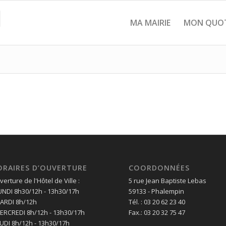
MA MAIRIE
MON QUOT
ORAIRES D’OUVERTURE
COORDONNÉES
erture de l'Hôtel de Ville :
5 rue Jean Baptiste Lebas
LUNDI 8h30/12h - 13h30/17h
59133 - Phalempin
MARDI 8h/12h
Tél. : 03 20 62 23 40
MERCREDI 8h/12h - 13h30/17h
Fax.: 03 20 32 75 47
EUDI 8h/12h - 13h30/17h