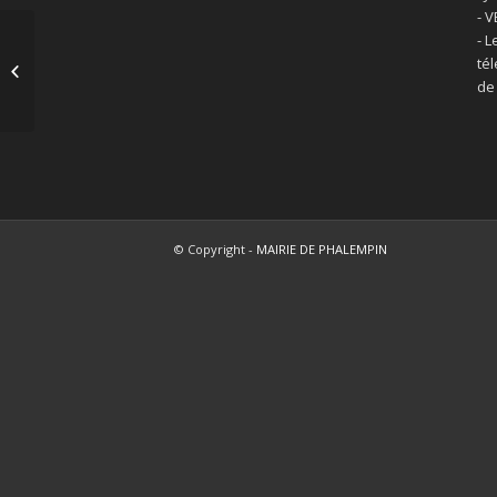
- 
- L
Acte de naissance – mariage –
té
décès
de
© Copyright -
MAIRIE DE PHALEMPIN