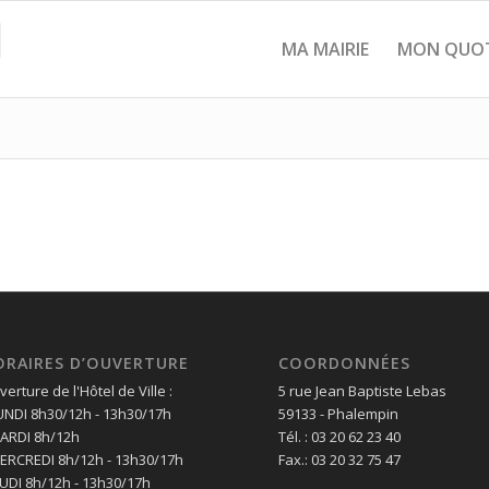
MA MAIRIE
MON QUOT
ORAIRES D’OUVERTURE
COORDONNÉES
erture de l'Hôtel de Ville :
5 rue Jean Baptiste Lebas
LUNDI 8h30/12h - 13h30/17h
59133 - Phalempin
MARDI 8h/12h
Tél. : 03 20 62 23 40
MERCREDI 8h/12h - 13h30/17h
Fax.: 03 20 32 75 47
EUDI 8h/12h - 13h30/17h