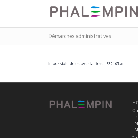
Démarches administratives
Impossible de trouver la fiche : F32105.xml
H
Ouv
- 
- 
- 
- J