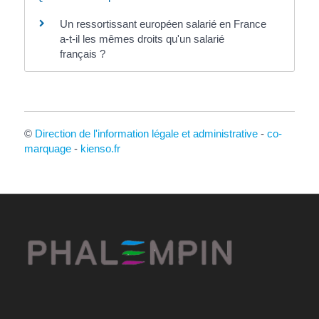
Un ressortissant européen salarié en France
a-t-il les mêmes droits qu'un salarié
français ?
©
Direction de l'information légale et administrative
-
co-
marquage
-
kienso.fr